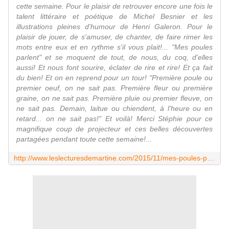
cette semaine. Pour le plaisir de retrouver encore une fois le
talent littéraire et poétique de Michel Besnier et les
illustrations pleines d'humour de Henri Galeron. Pour le
plaisir de jouer, de s'amuser, de chanter, de faire rimer les
mots entre eux et en rythme s'il vous plait!... "Mes poules
parlent" et se moquent de tout, de nous, du coq, d'elles
aussi! Et nous font sourire, éclater de rire et rire! Et ça fait
du bien! Et on en reprend pour un tour! "Première poule ou
premier oeuf, on ne sait pas. Première fleur ou première
graine, on ne sait pas. Première pluie ou premier fleuve, on
ne sait pas. Demain, laitue ou chiendent, à l'heure ou en
retard... on ne sait pas!" Et voilà! Merci Stéphie pour ce
magnifique coup de projecteur et ces belles découvertes
partagées pendant toute cette semaine!...
http://www.leslecturesdemartine.com/2015/11/mes-poules-parlent.html?utm_source=_ob_share&utm_medium=_ob_facebook&utm_campaign=_ob_share_auto