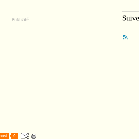
Suiv
Publicité
post
0