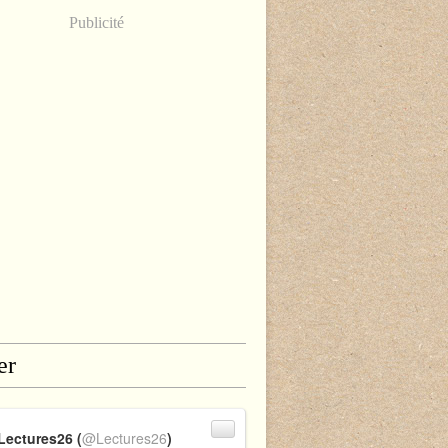
Publicité
er
Lectures26 (
@Lectures26
)