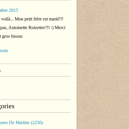
mbre 2015
voilà... Mon petit frère est marié!!!
 pas, Antoinette Rotzetter?!! :) Merci
t gros bisous
posts
s
ories
tures De Martine
(2250)