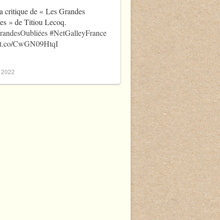
a critique de « Les Grandes
es » de Titiou Lecoq.
randesOubliées
#NetGalleyFrance
//t.co/CwGN09HtqI
, 2022