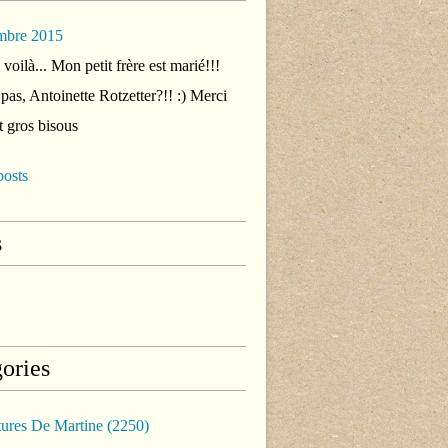
mbre 2015
voilà... Mon petit frère est marié!!!
 pas, Antoinette Rotzetter?!! :) Merci
t gros bisous
posts
s
ories
tures De Martine
(2250)