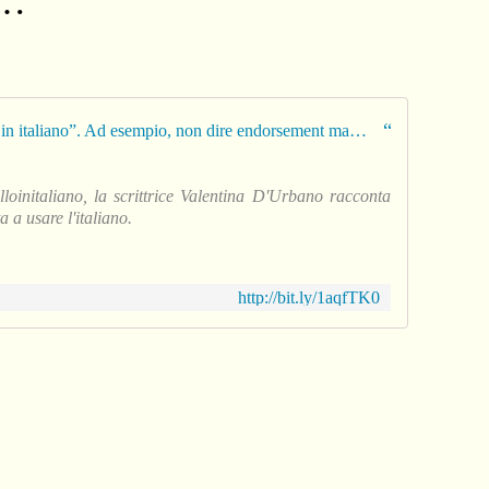
a…
“Non usare l’inglese se puoi dirlo in italiano”. Ad esempio, non dire endorsement ma…
loinitaliano, la scrittrice Valentina D'Urbano racconta
 a usare l'italiano.
http://bit.ly/1aqfTK0