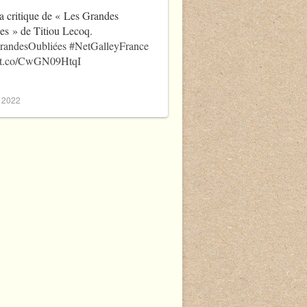
a critique de « Les Grandes
es » de Titiou Lecoq.
randesOubliées
#NetGalleyFrance
//t.co/CwGN09HtqI
, 2022