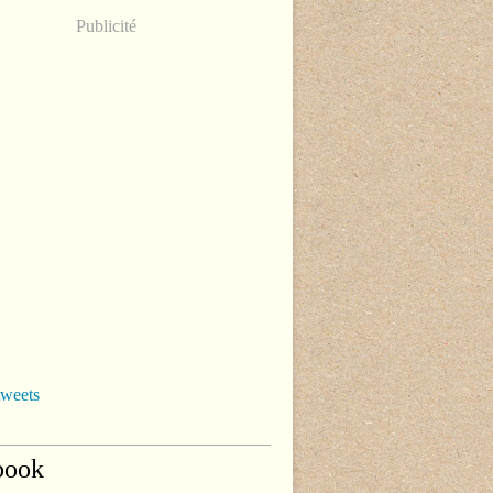
Publicité
tweets
book