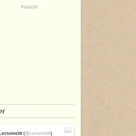
Publicité
er
Lectures26 (
@Lectures26
)