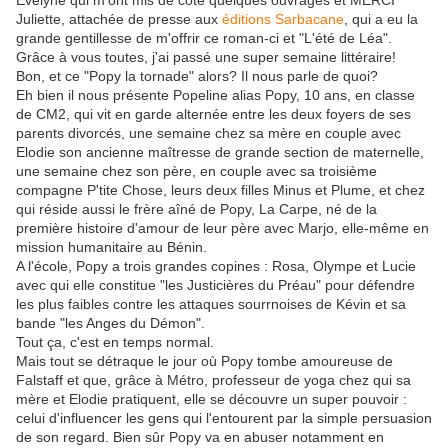
Evelyne qui m'ont mis de côté quelques ouvrages et MERCI
Juliette, attachée de presse aux
éditions Sarbacane
, qui a eu la
grande gentillesse de m'offrir ce roman-ci et "L'été de Léa".
Grâce à vous toutes, j'ai passé une super semaine littéraire!
Bon, et ce "Popy la tornade" alors? Il nous parle de quoi?
Eh bien il nous présente Popeline alias Popy, 10 ans, en classe
de CM2, qui vit en garde alternée entre les deux foyers de ses
parents divorcés, une semaine chez sa mère en couple avec
Elodie son ancienne maîtresse de grande section de maternelle,
une semaine chez son père, en couple avec sa troisième
compagne P'tite Chose, leurs deux filles Minus et Plume, et chez
qui réside aussi le frère aîné de Popy, La Carpe, né de la
première histoire d'amour de leur père avec Marjo, elle-même en
mission humanitaire au Bénin.
A l'école, Popy a trois grandes copines : Rosa, Olympe et Lucie
avec qui elle constitue "les Justicières du Préau" pour défendre
les plus faibles contre les attaques sourrnoises de Kévin et sa
bande "les Anges du Démon".
Tout ça, c'est en temps normal.
Mais tout se détraque le jour où Popy tombe amoureuse de
Falstaff et que, grâce à Métro, professeur de yoga chez qui sa
mère et Elodie pratiquent, elle se découvre un super pouvoir :
celui d'influencer les gens qui l'entourent par la simple persuasion
de son regard. Bien sûr Popy va en abuser notamment en