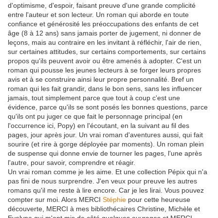
d'optimisme, d'espoir, faisant preuve d'une grande complicité
entre l'auteur et son lecteur. Un roman qui aborde en toute
confiance et générosité les préoccupations des enfants de cet
âge (8 à 12 ans) sans jamais porter de jugement, ni donner de
leçons, mais au contraire en les invitant à réfléchir, l'air de rien,
sur certaines attitudes, sur certains comportements, sur certains
propos qu'ils peuvent avoir ou être amenés à adopter. C'est un
roman qui pousse les jeunes lecteurs à se forger leurs propres
avis et à se construire ainsi leur propre personnalité. Bref un
roman qui les fait grandir, dans le bon sens, sans les influencer
jamais, tout simplement parce que tout à coup c'est une
évidence, parce qu'ils se sont posés les bonnes questions, parce
qu'ils ont pu juger ce que fait le personnage principal (en
l'occurrence ici, Popy) en l'écoutant, en la suivant au fil des
pages, jour après jour. Un vrai roman d'aventures aussi, qui fait
sourire (et rire à gorge déployée par moments). Un roman plein
de suspense qui donne envie de tourner les pages, l'une après
l'autre, pour savoir, comprendre et réagir.
Un vrai roman comme je les aime. Et une collection Pépix qui n'a
pas fini de nous surprendre. J'en veux pour preuve les autres
romans qu'il me reste à lire encore. Car je les lirai. Vous pouvez
compter sur moi. Alors MERCI
Stéphie
pour cette heureuse
découverte, MERCI à mes bibliothécaires Christine, Michèle et