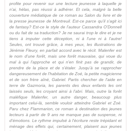
profite pour revenir sur une lecture jeunesse à laquelle je
n'ai, hélas, pas réussi à adhérer. Et cela, malgré la belle
couverture médiatique de ce roman au Salon du livre et de
la presse jeunesse de Montreuil. Est-ce parce qu'il s'agit ici
de fantasy? Est-ce le style de l'auteur Cassandra O'Donnell
ou du fait de sa traduction? Je ne saurai trop le dire et je ne
tiens à imputer cette déception, ni à l'une ni à l'autre!
Seules, ont trouvé grâce, à mes yeux, les illustrations de
Jérémie Fleury, en parfait accord avec le récit. Malenfer est
le nom d'une forêt, mais une forêt mauvaise, qui voue du
mal à qui l'approche et qui n'en finit pas de grandir, de
prendre de la place et de s'étaler. Jusqu'à se rapprocher
dangereusement de l'habitation de Zoé, la petite magicienne
et de son frère aîné, Gabriel. Partis chercher de l'aide en
terre de Gazmoria, les parents des deux enfants les ont
laissés seuls, les croyant ainsi à l'abri. Mais, outre la forêt
maléfique Malenfer, un autre danger, beaucoup plus
important celui-là, semble vouloir atteindre Gabriel et Zoé.
Paru chez Flammarion, ce roman à destination des jeunes
lecteurs à partir de 9 ans ne manque pas de suspense, ni
d'émotions. Le rythme impulsé à l'écriture reste trépidant et
ménage des effets qui, certainement, plaisent aux jeunes