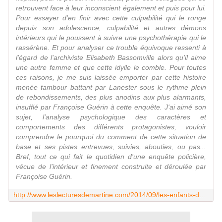
retrouvent face à leur inconscient également et puis pour lui.
Pour essayer d'en finir avec cette culpabilité qui le ronge
depuis son adolescence, culpabilité et autres démons
intérieurs qui le poussent à suivre une psychothérapie qui le
rassérène. Et pour analyser ce trouble équivoque ressenti à
l'égard de l'archiviste Elisabeth Bassomville alors qu'il aime
une autre femme et que cette idylle le comble. Pour toutes
ces raisons, je me suis laissée emporter par cette histoire
menée tambour battant par Lanester sous le rythme plein
de rebondissements, des plus anodins aux plus alarmants,
insufflé par Françoise Guérin à cette enquête. J'ai aimé son
sujet, l'analyse psychologique des caractères et
comportements des différents protagonistes, vouloir
comprendre le pourquoi du comment de cette situation de
base et ses pistes entrevues, suivies, abouties, ou pas...
Bref, tout ce qui fait le quotidien d'une enquête policière,
vécue de l'intérieur et finement construite et déroulée par
Françoise Guérin.
http://www.leslecturesdemartine.com/2014/09/les-enfants-de-la-derniere-pluie.html