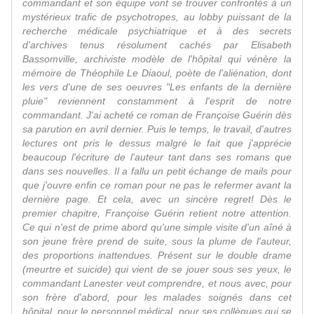
commandant et son équipe vont se trouver confrontés à un
mystérieux trafic de psychotropes, au lobby puissant de la
recherche médicale psychiatrique et à des secrets
d'archives tenus résolument cachés par Elisabeth
Bassomville, archiviste modèle de l'hôpital qui vénère la
mémoire de Théophile Le Diaoul, poète de l'aliénation, dont
les vers d'une de ses oeuvres "Les enfants de la dernière
pluie" reviennent constamment à l'esprit de notre
commandant. J'ai acheté ce roman de Françoise Guérin dès
sa parution en avril dernier. Puis le temps, le travail, d'autres
lectures ont pris le dessus malgré le fait que j'apprécie
beaucoup l'écriture de l'auteur tant dans ses romans que
dans ses nouvelles. Il a fallu un petit échange de mails pour
que j'ouvre enfin ce roman pour ne pas le refermer avant la
dernière page. Et cela, avec un sincère regret! Dès le
premier chapitre, Françoise Guérin retient notre attention.
Ce qui n'est de prime abord qu'une simple visite d'un aîné à
son jeune frère prend de suite, sous la plume de l'auteur,
des proportions inattendues. Présent sur le double drame
(meurtre et suicide) qui vient de se jouer sous ses yeux, le
commandant Lanester veut comprendre, et nous avec, pour
son frère d'abord, pour les malades soignés dans cet
hôpital, pour le personnel médical, pour ses collègues qui se