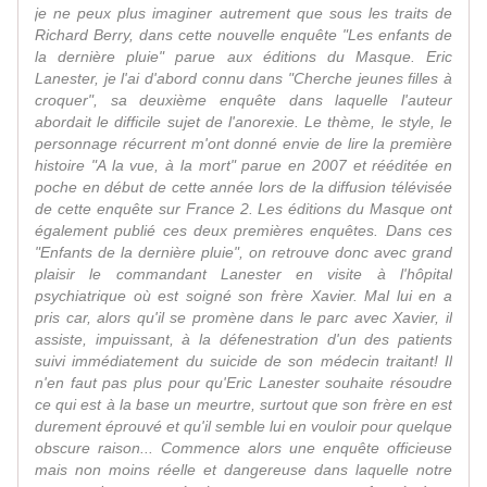
je ne peux plus imaginer autrement que sous les traits de
Richard Berry, dans cette nouvelle enquête "Les enfants de
la dernière pluie" parue aux éditions du Masque. Eric
Lanester, je l'ai d'abord connu dans "Cherche jeunes filles à
croquer", sa deuxième enquête dans laquelle l'auteur
abordait le difficile sujet de l'anorexie. Le thème, le style, le
personnage récurrent m'ont donné envie de lire la première
histoire "A la vue, à la mort" parue en 2007 et rééditée en
poche en début de cette année lors de la diffusion télévisée
de cette enquête sur France 2. Les éditions du Masque ont
également publié ces deux premières enquêtes. Dans ces
"Enfants de la dernière pluie", on retrouve donc avec grand
plaisir le commandant Lanester en visite à l'hôpital
psychiatrique où est soigné son frère Xavier. Mal lui en a
pris car, alors qu'il se promène dans le parc avec Xavier, il
assiste, impuissant, à la défenestration d'un des patients
suivi immédiatement du suicide de son médecin traitant! Il
n'en faut pas plus pour qu'Eric Lanester souhaite résoudre
ce qui est à la base un meurtre, surtout que son frère en est
durement éprouvé et qu'il semble lui en vouloir pour quelque
obscure raison... Commence alors une enquête officieuse
mais non moins réelle et dangereuse dans laquelle notre