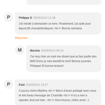
P
Philippe D
28/09/2014 21:38
J'ai hésité à demander ce livre. Finalement, j'ai opté pour
&quot;36 chandelles&quot;.<br /> Bonne semaine.
Répondre
M
Martine
30/09/2014 08:18
J'ai reçu hier un mail me disant que je fais partie des
800! Donc je vais bientôt le lire!!! Bonne journée,
Philippe! Et bonne lecture!
P
Pahi
25/09/2014 18:37
Coucou chère Martine,<br /> Merci d'avoir partagé avec nous
le très beau message de Charlotte.<br /> Il n'y a rien à
rajouter, tout est clair...<br /> Gros bisous, chère amie ;-)