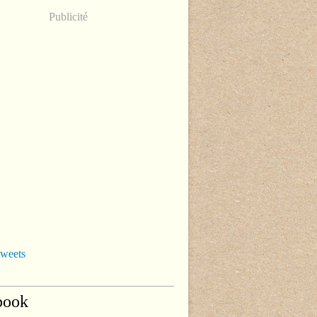
Publicité
tweets
book