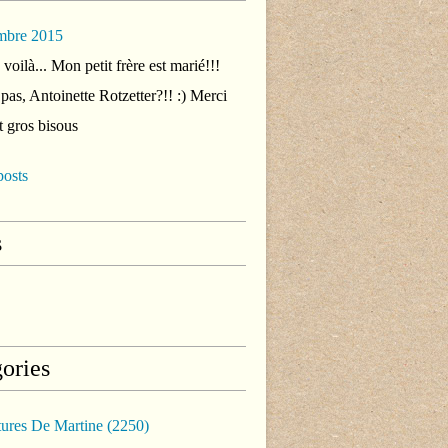
mbre 2015
voilà... Mon petit frère est marié!!!
 pas, Antoinette Rotzetter?!! :) Merci
t gros bisous
posts
s
ories
tures De Martine
(2250)