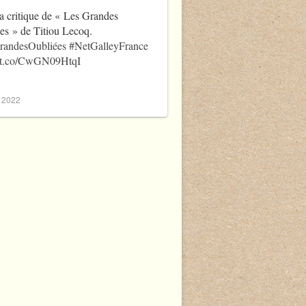
a critique de « Les Grandes
es » de Titiou Lecoq.
randesOubliées
#NetGalleyFrance
//t.co/CwGN09HtqI
, 2022