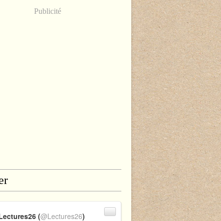
Publicité
er
Lectures26 (
@Lectures26
)