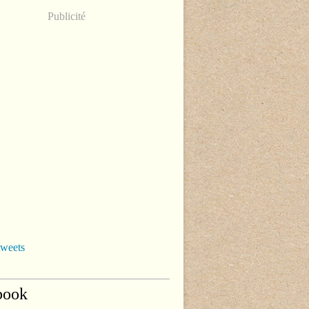
Publicité
tweets
book