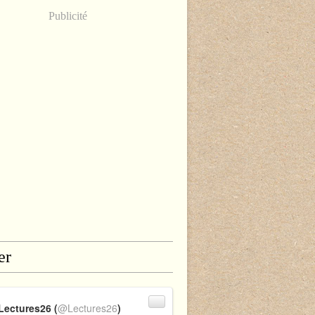
Publicité
er
Lectures26 (
@Lectures26
)