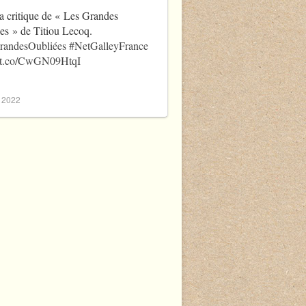
a critique de « Les Grandes
es » de Titiou Lecoq.
randesOubliées
#NetGalleyFrance
//t.co/CwGN09HtqI
, 2022