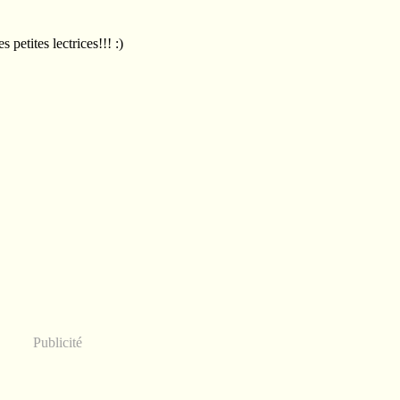
es petites lectrices!!! :)
Publicité