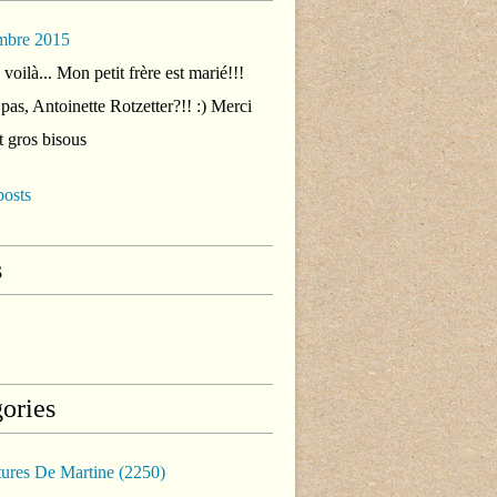
mbre 2015
voilà... Mon petit frère est marié!!!
 pas, Antoinette Rotzetter?!! :) Merci
t gros bisous
posts
s
ories
tures De Martine
(2250)