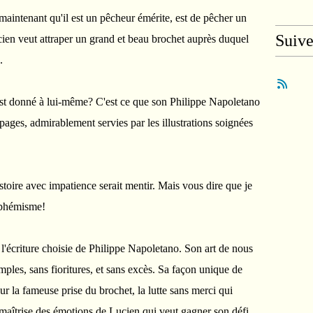
 maintenant qu'il est un pêcheur émérite, est de pêcher un
Suiv
cien veut attraper un grand et beau brochet auprès duquel
.
 s'est donné à lui-même? C'est ce que son Philippe Napoletano
pages, admirablement servies par les illustrations soignées
histoire avec impatience serait mentir. Mais vous dire que je
euphémisme!
er l'écriture choisie de Philippe Napoletano. Son art de nous
mples, sans fioritures, et sans excès. Sa façon unique de
 la fameuse prise du brochet, la lutte sans merci qui
a maîtrise des émotions de Lucien qui veut gagner son défi