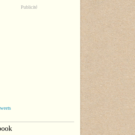
Publicité
tweets
book