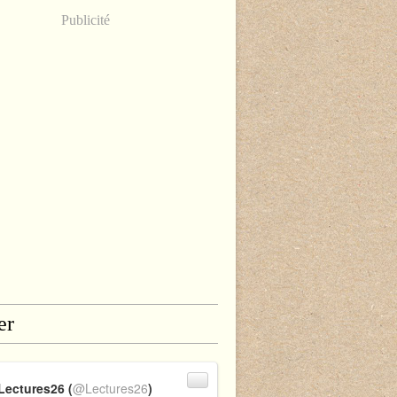
Publicité
er
Lectures26 (
@Lectures26
)