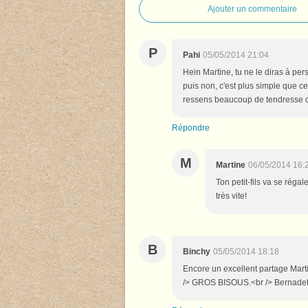
Ajouter un commentaire
P
Pahi
05/05/2014 21:04
Hein Martine, tu ne le diras à perso
puis non, c'est plus simple que cel
ressens beaucoup de tendresse dan
Répondre
M
Martine
06/05/2014 16:
Ton petit-fils va se régale
très vite!
B
Binchy
05/05/2014 18:18
Encore un excellent partage Martin
/> GROS BISOUS.<br /> Bernadet