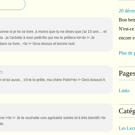
20 déce
Bon ben 
N'est-ce
nne si je lis ce livre, à moins que tu ne dises que j'ai 10 ans ... et
encore e
a : je l'achète à mon petit-fils qui me le prêtera lol<br /> Je
s ce livre...<br /> Gros bisous et bonne nuit.
Plus de 
Page
25
r et toi aussi... s'il te le prête, ma chère Pahi!<br /> Gros bisous! A
Links
Catég
e !<br /> Je te souhaite une agréable soirée et à très bientôt.<br
te.
Les Lec