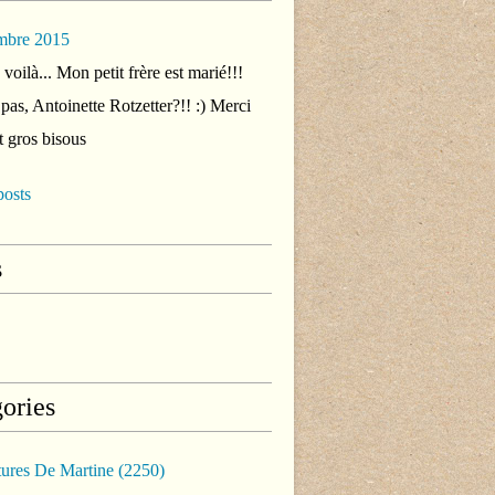
mbre 2015
voilà... Mon petit frère est marié!!!
 pas, Antoinette Rotzetter?!! :) Merci
t gros bisous
posts
s
ories
tures De Martine
(2250)