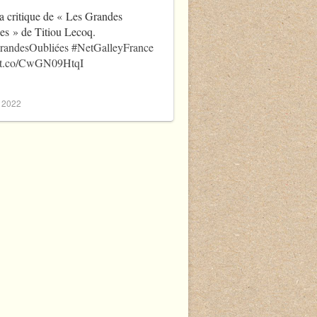
a critique de « Les Grandes
es » de Titiou Lecoq.
randesOubliées
#NetGalleyFrance
//t.co/CwGN09HtqI
, 2022