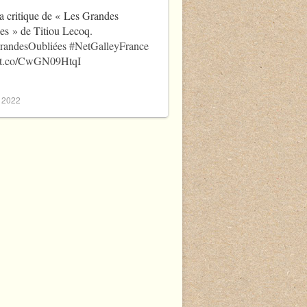
a critique de « Les Grandes
es » de Titiou Lecoq.
randesOubliées
#NetGalleyFrance
//t.co/CwGN09HtqI
, 2022