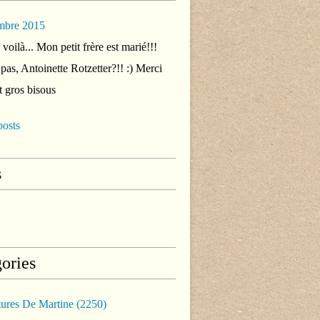
mbre 2015
voilà... Mon petit frère est marié!!!
 pas, Antoinette Rotzetter?!! :) Merci
t gros bisous
posts
s
ories
tures De Martine
(2250)