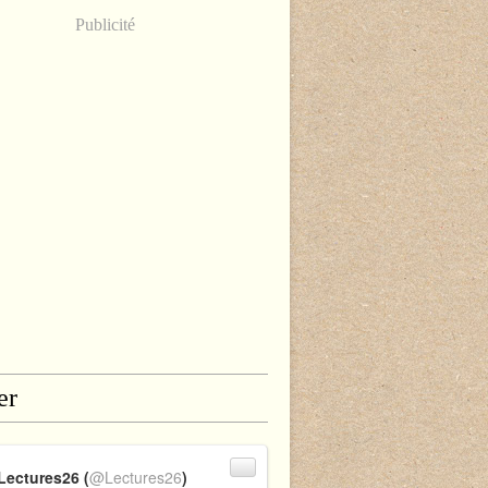
Publicité
er
Lectures26 (
@Lectures26
)