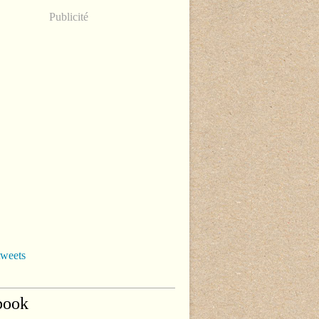
Publicité
tweets
book