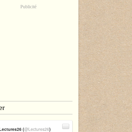
Publicité
er
Lectures26 (
@Lectures26
)