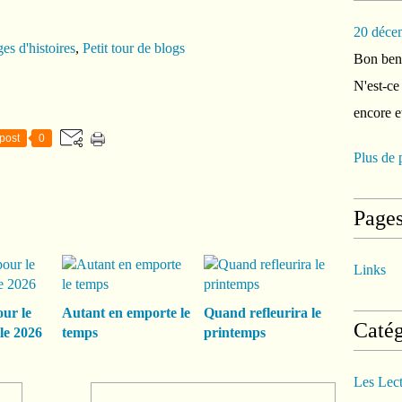
20 déce
es d'histoires
,
Petit tour de blogs
Bon ben 
N'est-ce
encore e
post
0
Plus de 
Page
Links
our le
Autant en emporte le
Quand refleurira le
Catég
le 2026
temps
printemps
Les Lec