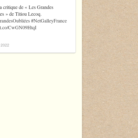
a critique de « Les Grandes
es » de Titiou Lecoq.
randesOubliées
#NetGalleyFrance
//t.co/CwGN09HtqI
, 2022