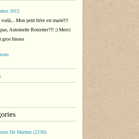
mbre 2015
voilà... Mon petit frère est marié!!!
 pas, Antoinette Rotzetter?!! :) Merci
t gros bisous
posts
s
ories
tures De Martine
(2250)