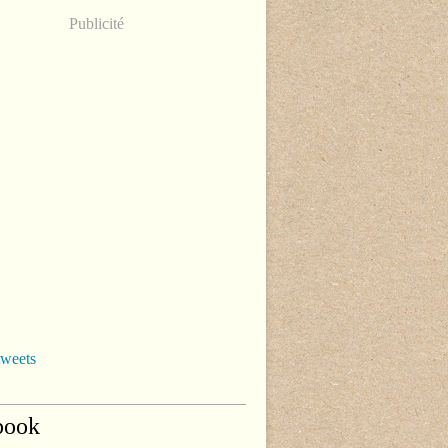
Publicité
tweets
book