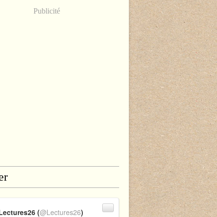
Publicité
er
Lectures26 (
@Lectures26
)