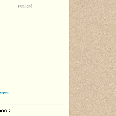
Publicité
tweets
book