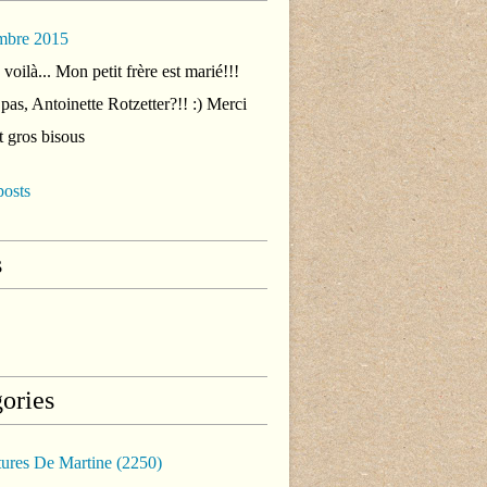
mbre 2015
voilà... Mon petit frère est marié!!!
 pas, Antoinette Rotzetter?!! :) Merci
t gros bisous
posts
s
ories
tures De Martine
(2250)