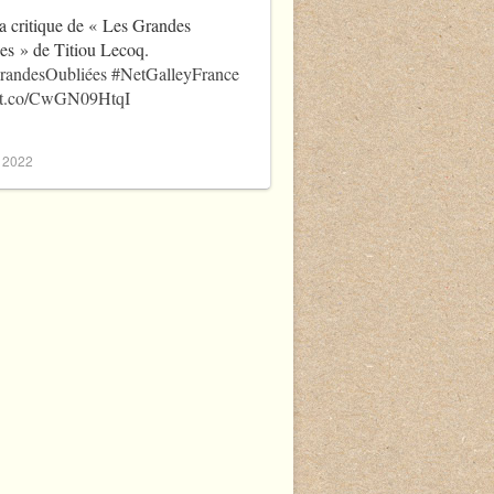
a critique de « Les Grandes
es » de Titiou Lecoq.
randesOubliées
#NetGalleyFrance
//t.co/CwGN09HtqI
, 2022