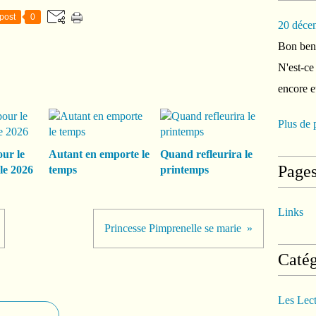
post
0
20 déce
Bon ben 
N'est-ce
encore e
Plus de 
our le
Autant en emporte le
Quand refleurira le
Page
le 2026
temps
printemps
Links
Princesse Pimprenelle se marie
Catég
Les Lec