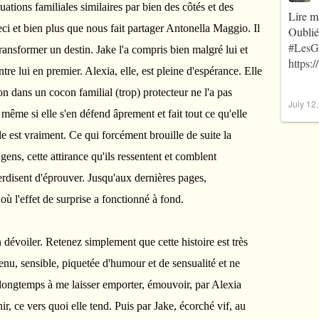
tions familiales similaires par bien des côtés et des
Lire m
eci et bien plus que nous fait partager Antonella Maggio. Il
Oublié
#LesG
ransformer un destin. Jake l'a compris bien malgré lui et
https:
ntre lui en premier. Alexia, elle, est pleine d'espérance. Elle
ion dans un cocon familial (trop) protecteur ne l'a pas
July 12
même si elle s'en défend âprement et fait tout ce qu'elle
e est vraiment. Ce qui forcément brouille de suite la
gens, cette attirance qu'ils ressentent et comblent
terdisent d'éprouver. Jusqu'aux dernières pages,
ù l'effet de surprise a fonctionné à fond.
n dévoiler. Retenez simplement que cette histoire est très
enu, sensible, piquetée d'humour et de sensualité et ne
 longtemps à me laisser emporter, émouvoir, par Alexia
ir, ce vers quoi elle tend. Puis par Jake, écorché vif, au