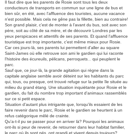
Il faut dire que les parents de Rosie sont tous les deux
conducteurs de transports en commun sur une ligne de bus et
bien sûr, en été, avec l'affluence des touristes, aucune vacance
n'est possible. Mais cela ne gêne pas la fillette, bien au contraire!
Son grand plaisir, c'est de monter à l'avant du bus, soit avec son
père, soit au côté de sa mère, et de découvrir Londres par les
yeux perspicaces et attentifs de ses parents. Et quand l'affluence
touristique est trop importante, c'est même mieux pour Rosie.
Car ces jours-là, ses parents lui permettent d'aller au square
Saint-James où elle retrouve son ami le gardien qui lui raconte
l'histoire des écureuils, pélicans, perroquets... qui peuplent le
parc.
Sauf que, ce jour-là, la grande agitation qui règne dans la
capitale anglaise semble avoir déteint sur les habitants du parc
qui, tous, ou presque, ont trouvé refuge sur la petite île située au
milieu du grand étang. Une situation inquiétante pour Rosie et le
gardien, du fait du nombre trop important d'animaux rassemblés
sur ce si petit espace.
Situation d'autant plus intrigante que, lorsqu'ils essaient de les
faire revenir dans le parc, Rosie et le gardien se heurtent à un
refus catégorique mêlé de crainte.
Qu'a-t-il pu se passer pour en arriver là? Pourquoi les animaux
ont-ils si peur de revenir, de retourner dans leur habitat familier,
le parc où ils sont nés, ont grandi et vivent depuis toujours?