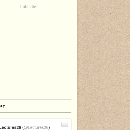
Publicité
er
Lectures26 (
@Lectures26
)