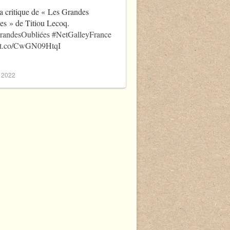
a critique de « Les Grandes
es » de Titiou Lecoq.
randesOubliées
#NetGalleyFrance
//t.co/CwGN09HtqI
, 2022