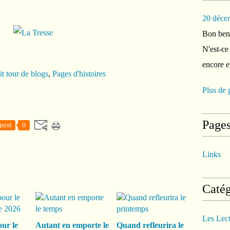
20 déce
Bon ben 
N'est-ce
encore e
it tour de blogs
,
Pages d'histoires
Plus de 
Page
post
0
Links
Catég
Les Lec
our le
Autant en emporte le
Quand refleurira le