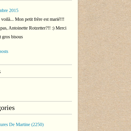
mbre 2015
voilà... Mon petit frère est marié!!!
 pas, Antoinette Rotzetter?!! :) Merci
t gros bisous
posts
s
ories
tures De Martine
(2250)