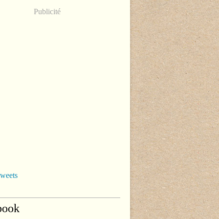
Publicité
tweets
book