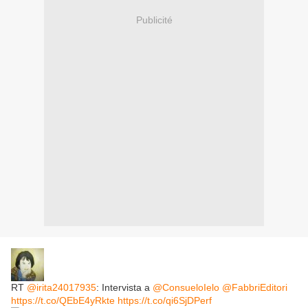
Publicité
RT
@irita24017935
: Intervista a
@ConsueloIelo
@FabbriEditori
https://t.co/QEbE4yRkte
https://t.co/qi6SjDPerf