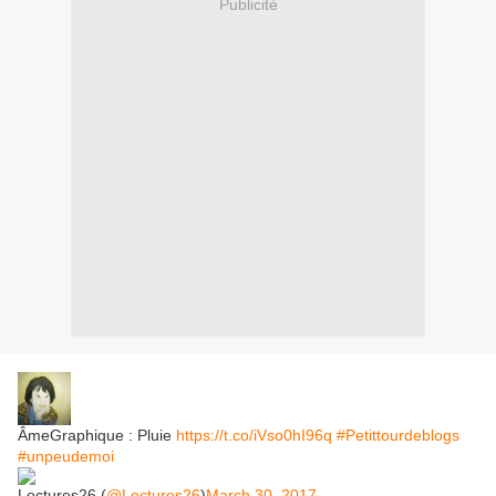
Publicité
ÂmeGraphique : Pluie
https://t.co/iVso0hI96q
#Petittourdeblogs
#unpeudemoi
Lectures26 (
@Lectures26
)
March 30, 2017