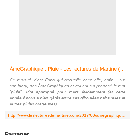
ÂmeGraphique : Pluie - Les lectures de Martine (et plus)
Ce mois-ci, c'est Enna qui accueille chez elle, enfin... sur
son blog!, nos ÂmeGraphiques et qui nous a proposé le mot
"pluie". Mot approprié pour mars évidemment (et cette
année il nous a bien gâtés entre ses giboulées habituelles et
autres pluies orageuses)...
http://www.leslecturesdemartine.com/2017/03/amegraphique-pluie.html?utm_source=_ob_share&utm_medium=_ob_twitter&utm_campaign=_ob_share_auto
Partager