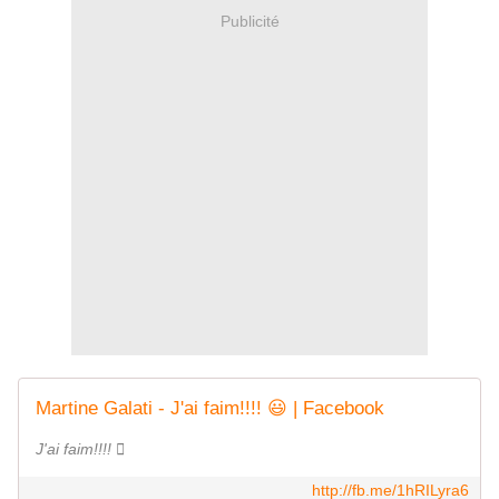
Publicité
Martine Galati - J'ai faim!!!! 😃 | Facebook
J'ai faim!!!! 󾌰
http://fb.me/1hRILyra6